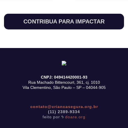
CONTRIBUA PARA IMPACTAR
CNPJ: 049414420001-93
Rua Machado Bittencourt, 361, cj. 1010
Vila Clementino, São Paulo – SP – 04044-905
contato@criancasegura.org.br
(11) 2389-9334
feito por ϟ
doare.org