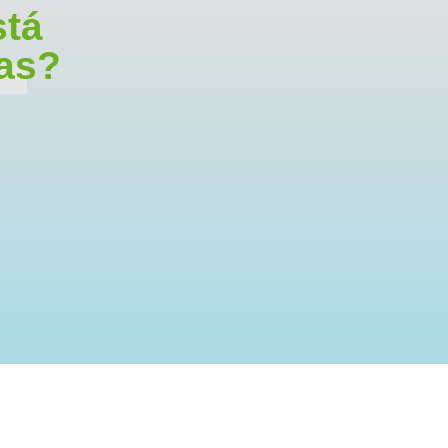
stá
das?