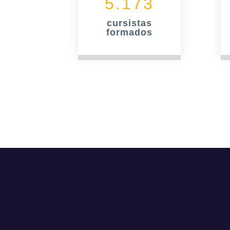
5.173
cursistas
formados