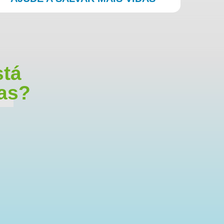
stá
das?