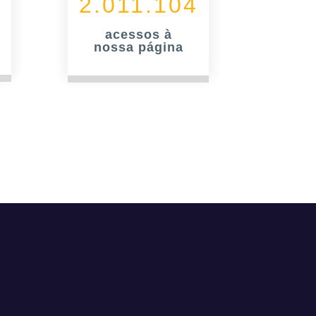
2.011.104
acessos à
nossa página