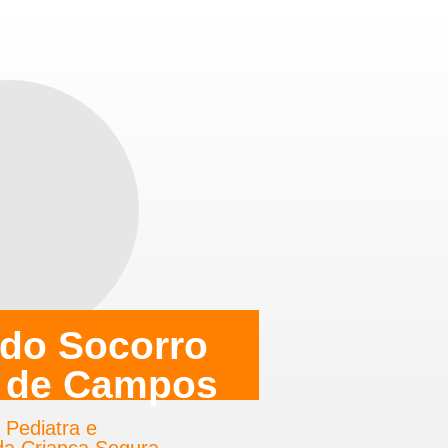
 do Socorro
 de Campos
ã Pediatra e