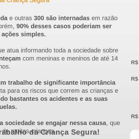
a Criança Segura
ida
e outras
300 são internadas
em razão
Porém,
90% desses casos poderiam ser
 ações simples.
e atua informando toda a sociedade sobre
onteçam
com meninas e meninos de até 14
nos.
m trabalho de significante importância
a para os riscos que correm as crianças e
do bastantes os acidentes e as suas
uelas.
 a sociedade se engajar nessa causa
, que
a de muitas crianças.
rabalho da Criança Segura!