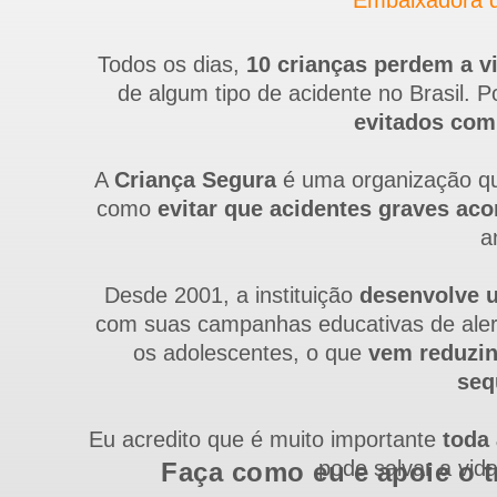
Embaixadora d
Todos os dias,
10 crianças perdem a v
de algum tipo de acidente no Brasil. 
evitados com
A
Criança Segura
é uma organização qu
como
evitar que acidentes graves ac
a
Desde 2001, a instituição
desenvolve u
com suas campanhas educativas de alert
os adolescentes, o que
vem reduzin
seq
Eu acredito que é muito importante
toda
pode salvar a vid
Faça como eu e apoie o t